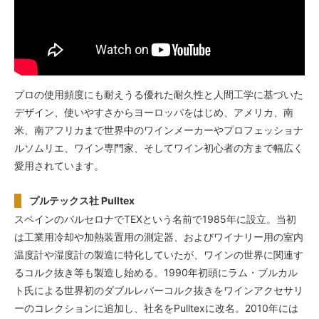
プロの使用頻度にも耐えうる優れた耐久性と人間工学に基づいた
デザイン、使いやすさからヨーロッパをはじめ、アメリカ、南
米、南アフリカまで世界中のワインメーカーやプロフェッショナ
ルソムリエ、ワイン専門家、そしてワイン初心者の方まで幅広く
愛用されています。
プルテックス社 Pulltex
スペインのバルセロナでTEXという名前で1985年に設立。当初
は工業用冷却や加熱装置用の測定器、およびワイナリー用の室内
温度計や湿度計の製造に特化していたが、ワインの世界に関連す
るコルク抜き等も製造し始める。1990年初頭にラム・ブルカル
ト氏による世界初のダブルレバーコルク抜きをワインアクセサリ
ーのコレクションに追加し、社名をPulltexに改名。2010年には