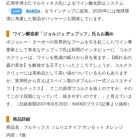
応用学博士C.マルティネス氏によるワイン酸化防止システム
「
AntiOx
」をラインナップに追加、2020年には地球環
LINK
境に考慮した製品やパッケージも開発しています。
ワイン醸造家「ジョルジュ デュブッフ」氏もお薦め
ボジョレー・ヌーボーの世界的なブームを引き起こしたワイン事
業家として有名なデュブッフ氏は新聞のインタビューに「コルク
スクリューは、ワインを熟成の眠りから目を覚ます...【眠れるの
森の美女】を解放する王子といったところでしょうか。コルクス
クリューには美術品として高い値がついているものもあります
が、実用性から言えばスペイン製のダブルレバー式ソムリエナイ
フ【プルテックス】。てこの原理でコルクを抜くのですが、その
てこが２段階になっていて、抜きやすいのです。」と答えていま
す。（日経新聞2001年9月29日・NIKKEIプラス1記事より抜粋）
商品詳細
商品名：プルテックス ソムリエナイフ サンセット オレンジ
内容：1個