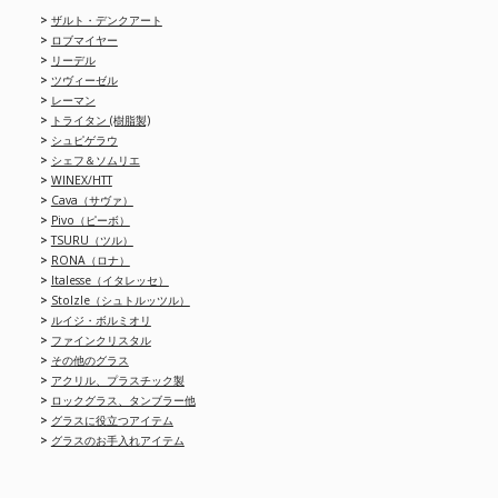
>
ザルト・デンクアート
>
ロブマイヤー
>
リーデル
>
ツヴィーゼル
>
レーマン
>
トライタン (樹脂製)
>
シュピゲラウ
>
シェフ＆ソムリエ
>
WINEX/HTT
>
Cava（サヴァ）
>
Pivo（ピーボ）
>
TSURU（ツル）
>
RONA（ロナ）
>
Italesse（イタレッセ）
>
Stolzle（シュトルッツル）
>
ルイジ・ボルミオリ
>
ファインクリスタル
>
その他のグラス
>
アクリル、プラスチック製
>
ロックグラス、タンブラー他
>
グラスに役立つアイテム
>
グラスのお手入れアイテム