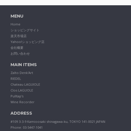
MENU
Home
ショッピングサイト
楽天市場店
Yahoo!ショッピング店
会社概要
お問い合わせ
MAIN ITEMS
Zalto Denk'Art
RIEDEL
Chateau LAGUIOLE
Clos LAGUOLE
Pulltap's
Wine Recorder
ADDRESS
#109 3-3-9 Kamioosaki shinagawa-ku, TOKYO 141-0021 JAPAN
Phone: 03-5447-1041